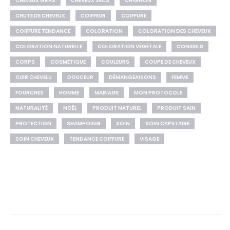
CHEVEUX GRAS
CHEVEUX SECS
CHIGNON
CHUTE DE CHEVEUX
COIFFEUR
COIFFURE
COIFFURE TENDANCE
COLORATION
COLORATION DES CHEVEUX
COLORATION NATURELLE
COLORATION VÉGÉTALE
CONSEILS
CORPS
COSMÉTIQUE
COULEURS
COUPE DE CHEVEUX
CUIR CHEVELU
DOUCEUR
DÉMANGEAISONS
FEMME
FOURCHES
HOMME
MARIAGE
MON PROTOCOLE
NATURALITÉ
NOËL
PRODUIT NATUREL
PRODUIT SAIN
PROTECTION
SHAMPOING
SOIN
SOIN CAPILLAIRE
SOIN CHEVEUX
TENDANCE COIFFURE
VISAGE