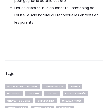
pour gagner la bataille cet été
Fini les crises sous la douche : Le Shampoing de
Louise, le soin naturel qui réconcilie les enfants et
les parents
Tags
ACCESSOIRE CAPILLAIRE
ALIMENTATION
BEAUTÉ
BRUSHING
CADEAUX
CHEVEUX
CHEVEUX ABIMÉS
CHEVEUX BOUCLÉS
CHEVEUX FINS
CHEVEUX FRISÉS