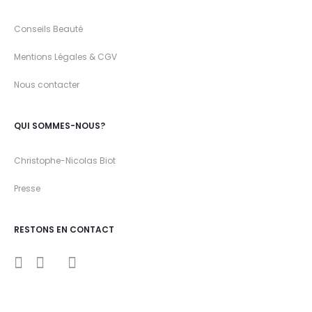
Conseils Beauté
Mentions Légales & CGV
Nous contacter
QUI SOMMES-NOUS?
Christophe-Nicolas Biot
Presse
RESTONS EN CONTACT
I
Y
F
n
o
a
s
u
c
t
t
e