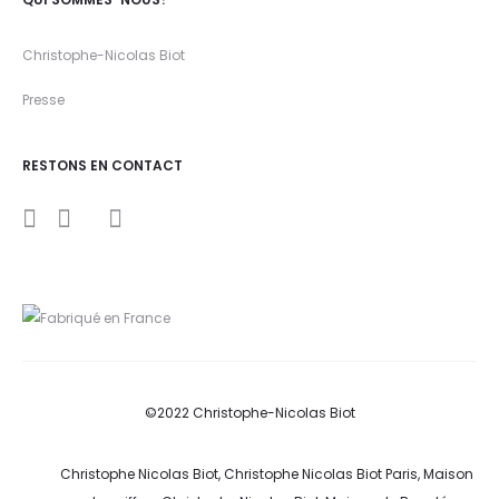
Christophe-Nicolas Biot
Presse
RESTONS EN CONTACT
I
Y
F
n
o
a
s
u
c
t
t
e
a
u
b
g
b
o
r
e
o
a
k
m
©2022 Christophe-Nicolas Biot
Christophe Nicolas Biot, Christophe Nicolas Biot Paris, Maison