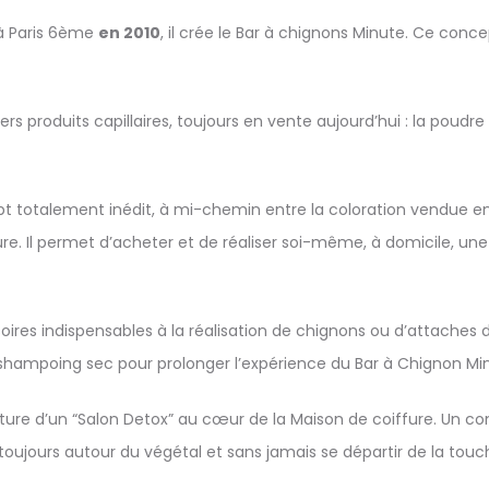
 à Paris 6ème
en 2010
, il crée le Bar à chignons Minute. Ce co
ers produits capillaires, toujours en vente aujourd’hui : la pou
cept totalement inédit, à mi-chemin entre la coloration vendue e
fure. Il permet d’acheter et de réaliser soi-même, à domicile, une
ssoires indispensables à la réalisation de chignons ou d’attaches 
 shampoing sec pour prolonger l’expérience du Bar à Chignon Mi
ture d’un “Salon Detox” au cœur de la Maison de coiffure. Un co
oujours autour du végétal et sans jamais se départir de la touch