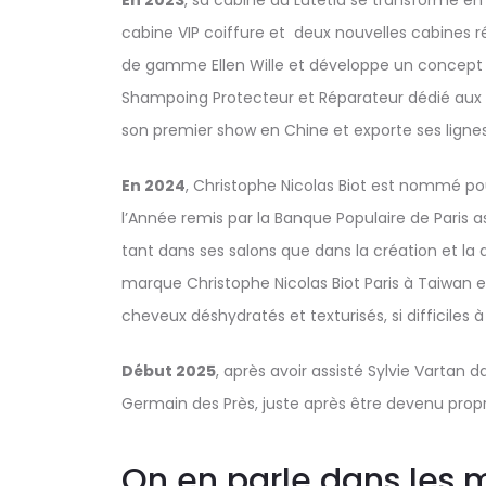
En 2023
, sa cabine au Lutetia se transforme e
cabine VIP coiffure et deux nouvelles cabines r
de gamme Ellen Wille et développe un concept a
Shampoing Protecteur et Réparateur dédié aux c
son premier show en Chine et exporte ses ligne
En 2024
, Christophe Nicolas Biot est nommé po
l’Année remis par la Banque Populaire de Paris 
tant dans ses salons que dans la création et la 
marque Christophe Nicolas Biot Paris à Taiwan 
cheveux déshydratés et texturisés, si difficiles à 
Début 2025
, après avoir assisté Sylvie Vartan 
Germain des Près, juste après être devenu prop
On en parle dans les 