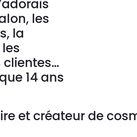
J’adorais
lon, les
, la
 les
s clientes…
 que 14 ans
aire et créateur de co