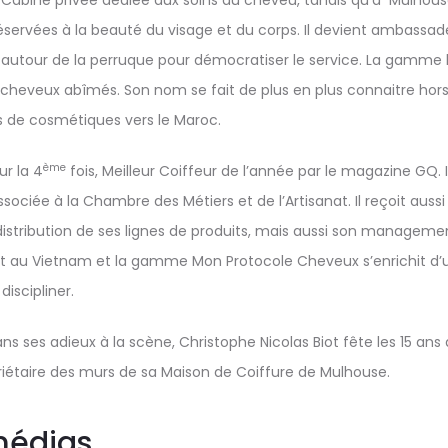
n Cabine privée dédiée aux soins du cheveu, tandis qu’à Mulhous
éservées à la beauté du visage et du corps. Il devient ambassad
utour de la perruque pour démocratiser le service. La gamme by 
heveux abîmés. Son nom se fait de plus en plus connaitre hors d
s de cosmétiques vers le Maroc.
ème
ur la 4
fois, Meilleur Coiffeur de l’année par le magazine GQ. Il 
associée à la Chambre des Métiers et de l’Artisanat. Il reçoit a
distribution de ses lignes de produits, mais aussi son management
et au Vietnam et la gamme Mon Protocole Cheveux s’enrichit d’
discipliner.
dans ses adieux à la scène, Christophe Nicolas Biot fête les 15 an
riétaire des murs de sa Maison de Coiffure de Mulhouse.
médias…