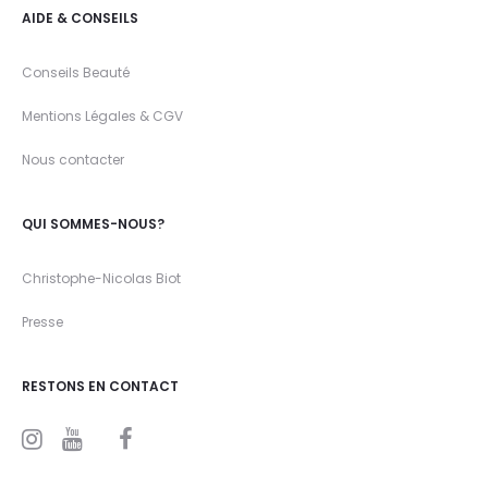
AIDE & CONSEILS
Conseils Beauté
Mentions Légales & CGV
Nous contacter
QUI SOMMES-NOUS?
Christophe-Nicolas Biot
Presse
RESTONS EN CONTACT
I
Y
F
n
o
a
s
u
c