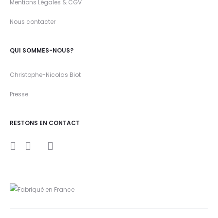
Mentions Légales & CGV
Nous contacter
QUI SOMMES-NOUS?
Christophe-Nicolas Biot
Presse
RESTONS EN CONTACT
I
Y
F
n
o
a
s
u
c
t
t
e
a
u
b
g
b
o
r
e
o