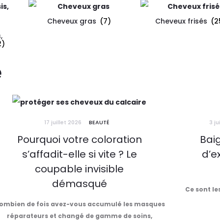
Cheveux gras
(7)
Cheveux frisés
(2
,
2)
é
17 juillet 2026
BEAUTÉ
3 ju
Pourquoi votre coloration
Baig
s’affadit-elle si vite ? Le
d’e
coupable invisible
démasqué
Ce sont le
ombien de fois avez-vous accumulé les masques
réparateurs et changé de gamme de soins,