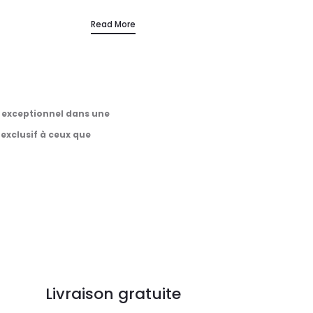
rsuadée que vos cheveux s'étaient "habitués" ou
Read More
que votre coloration manquait de qualité ?
e exceptionnel
dans une
 exclusif
à ceux que
Livraison gratuite