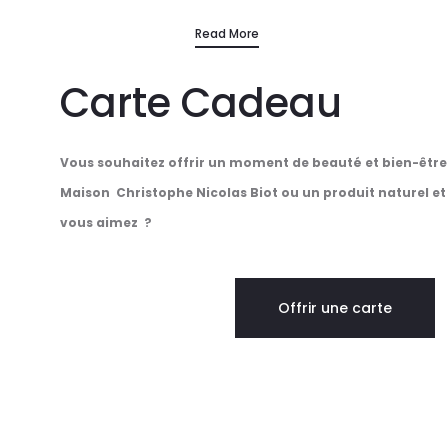
sur les réseaux, vous avez investi dans des
pe
Read More
accessoires précieux, et pourtant… vos cheveux
restent ternes, fatigués, voire irrités. Pourquoi ?
Carte Cadeau
Parce que dans le monde du soin capillaire, tout ce
qui brille n’est pas forcément bon pour votre fibre
capillaires.
Vous souhaitez offrir un moment de beauté et bien-êtr
Maison Christophe Nicolas Biot
ou un produit naturel et
vous aimez ?
Offrir une carte