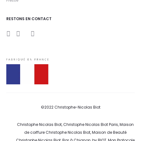
Presse
RESTONS EN CONTACT
I
Y
F
n
o
a
s
u
c
t
t
e
a
u
b
g
b
o
r
e
o
a
k
m
©2022 Christophe-Nicolas Biot
Christophe Nicolas Biot, Christophe Nicolas Biot Paris, Maison
de coiffure Christophe Nicolas Biot, Maison de Beauté
Christophe Nicolas Biot, Bar à Chignon, by BIOT, Mon Protocole