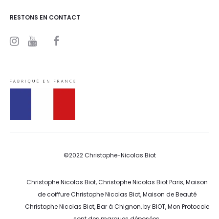
RESTONS EN CONTACT
I
Y
F
n
o
a
s
u
c
t
t
e
a
u
b
g
b
o
r
e
o
a
k
m
©2022 Christophe-Nicolas Biot
Christophe Nicolas Biot, Christophe Nicolas Biot Paris, Maison
de coiffure Christophe Nicolas Biot, Maison de Beauté
Christophe Nicolas Biot, Bar à Chignon, by BIOT, Mon Protocole
sont des marques déposées.