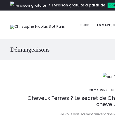
> Livraison gratuite à partir de
50
ESHOP
LES MARQU
Démangeaisons
29 mai 2026
CH
Cheveux Ternes ? Le secret de Chr
chevel
Je vous vois souvent arriver dans 