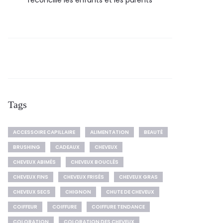
réconcilie les enfants et les parents
Tags
ACCESSOIRE CAPILLAIRE
ALIMENTATION
BEAUTÉ
BRUSHING
CADEAUX
CHEVEUX
CHEVEUX ABIMÉS
CHEVEUX BOUCLÉS
CHEVEUX FINS
CHEVEUX FRISÉS
CHEVEUX GRAS
CHEVEUX SECS
CHIGNON
CHUTE DE CHEVEUX
COIFFEUR
COIFFURE
COIFFURE TENDANCE
COLORATION
COLORATION DES CHEVEUX