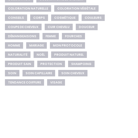
COLORATION NATURELLE
COLORATION VÉGÉTALE
CONSEILS
CORPS
COSMÉTIQUE
COULEURS
COUPE DE CHEVEUX
CUIR CHEVELU
DOUCEUR
DÉMANGEAISONS
FEMME
FOURCHES
HOMME
MARIAGE
MON PROTOCOLE
NATURALITÉ
NOËL
PRODUIT NATUREL
PRODUIT SAIN
PROTECTION
SHAMPOING
SOIN
SOIN CAPILLAIRE
SOIN CHEVEUX
TENDANCE COIFFURE
VISAGE