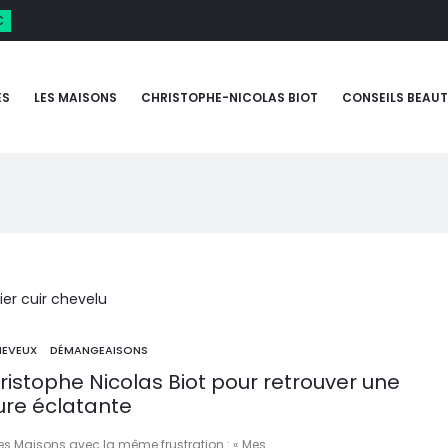
€
ES
LES MAISONS
CHRISTOPHE-NICOLAS BIOT
CONSEILS BEAUT
EVEUX
DÉMANGEAISONS
istophe Nicolas Biot pour retrouver une
ure éclatante
les Maisons avec la même frustration : « Mes…