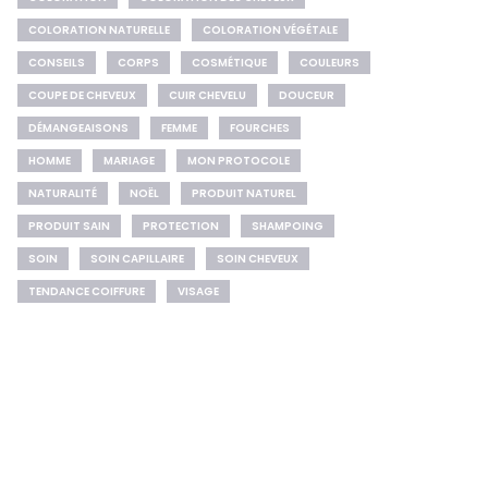
COLORATION NATURELLE
COLORATION VÉGÉTALE
CONSEILS
CORPS
COSMÉTIQUE
COULEURS
COUPE DE CHEVEUX
CUIR CHEVELU
DOUCEUR
DÉMANGEAISONS
FEMME
FOURCHES
HOMME
MARIAGE
MON PROTOCOLE
NATURALITÉ
NOËL
PRODUIT NATUREL
PRODUIT SAIN
PROTECTION
SHAMPOING
SOIN
SOIN CAPILLAIRE
SOIN CHEVEUX
TENDANCE COIFFURE
VISAGE