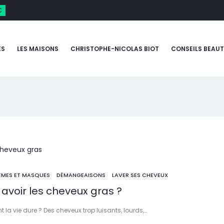
€
ES
LES MAISONS
CHRISTOPHE-NICOLAS BIOT
CONSEILS BEAUT
ÈMES ET MASQUES
DÉMANGEAISONS
LAVER SES CHEVEUX
voir les cheveux gras ?
a vie dure ? Des cheveux trop luisants, lourds,…