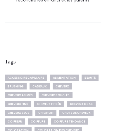
réconcilie les enfants et les parents
Tags
ACCESSOIRE CAPILLAIRE
ALIMENTATION
BEAUTÉ
BRUSHING
CADEAUX
CHEVEUX
CHEVEUX ABIMÉS
CHEVEUX BOUCLÉS
CHEVEUX FINS
CHEVEUX FRISÉS
CHEVEUX GRAS
CHEVEUX SECS
CHIGNON
CHUTE DE CHEVEUX
COIFFEUR
COIFFURE
COIFFURE TENDANCE
COLORATION
COLORATION DES CHEVEUX