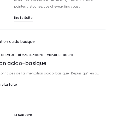
Manque de volume et de densité, cheveux plats et
pointes tristounes, vos cheveux fins vous…
Lire La Suite
E CHEVEUX
DÉMANGEAISONS
VISAGE ET CORPS
ion acido-basique
principes de l’alimentation acido-basique. Depuis qu’il en a…
ire La Suite
14 mai 2020