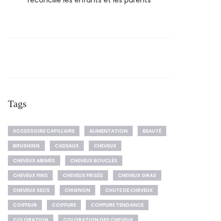
réconcilie les enfants et les parents
Tags
ACCESSOIRE CAPILLAIRE
ALIMENTATION
BEAUTÉ
BRUSHING
CADEAUX
CHEVEUX
CHEVEUX ABIMÉS
CHEVEUX BOUCLÉS
CHEVEUX FINS
CHEVEUX FRISÉS
CHEVEUX GRAS
CHEVEUX SECS
CHIGNON
CHUTE DE CHEVEUX
COIFFEUR
COIFFURE
COIFFURE TENDANCE
COLORATION
COLORATION DES CHEVEUX