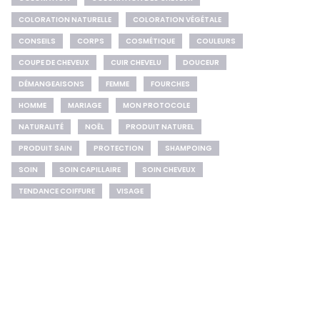
COLORATION NATURELLE
COLORATION VÉGÉTALE
CONSEILS
CORPS
COSMÉTIQUE
COULEURS
COUPE DE CHEVEUX
CUIR CHEVELU
DOUCEUR
DÉMANGEAISONS
FEMME
FOURCHES
HOMME
MARIAGE
MON PROTOCOLE
NATURALITÉ
NOËL
PRODUIT NATUREL
PRODUIT SAIN
PROTECTION
SHAMPOING
SOIN
SOIN CAPILLAIRE
SOIN CHEVEUX
TENDANCE COIFFURE
VISAGE