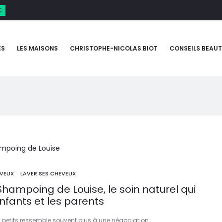
€
ES
LES MAISONS
CHRISTOPHE-NICOLAS BIOT
CONSEILS BEAUT
VEUX
LAVER SES CHEVEUX
e Shampoing de Louise, le soin naturel qui
enfants et les parents
 petits ressemble souvent plus à une négociation…