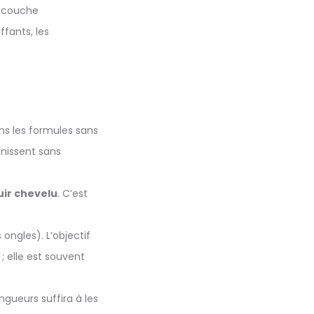
« couche
ffants, les
ns les formules sans
inissent sans
uir chevelu
. C’est
ongles). L’objectif
 elle est souvent
gueurs suffira à les