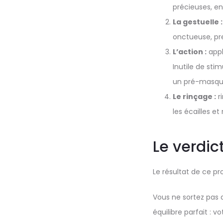
précieuses, en
La gestuelle :
onctueuse, pre
L’action :
appl
Inutile de sti
un pré-masqu
Le rinçage :
ri
les écailles et 
Le verdic
Le résultat de ce p
Vous ne sortez pas d
équilibre parfait : v