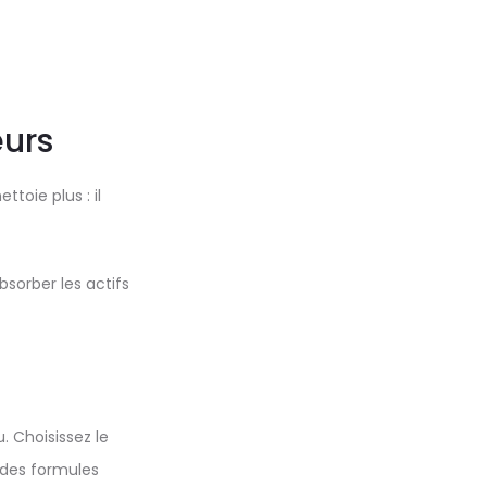
eurs
toie plus : il
bsorber les actifs
. Choisissez le
 des formules