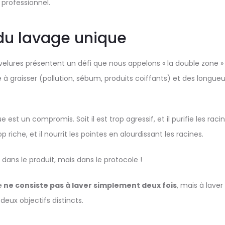
 professionnel.
n du lavage unique
elures présentent un défi que nous appelons « la double zone » 
à graisser (pollution, sébum, produits coiffants) et des longueurs
est un compromis. Soit il est trop agressif, et il purifie les rac
rop riche, et il nourrit les pointes en alourdissant les racines.
s dans le produit, mais dans le protocole !
e
ne consiste pas à laver simplement deux fois
, mais à laver
 deux objectifs distincts.