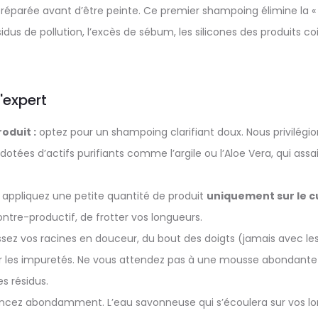
préparée avant d’être peinte. Ce premier shampoing élimine la 
résidus de pollution, l’excès de sébum, les silicones des produits coi
'expert
roduit :
optez pour un shampoing clarifiant doux. Nous privilégio
 dotées d’actifs purifiants comme l’argile ou l’Aloe Vera, qui assa
appliquez une petite quantité de produit
uniquement sur le c
contre-productif, de frotter vos longueurs.
ez vos racines en douceur, du bout des doigts (jamais avec les 
r les impuretés. Ne vous attendez pas à une mousse abondante ;
es résidus.
incez abondamment. L’eau savonneuse qui s’écoulera sur vos lon