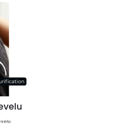
hevelu
evelu
.