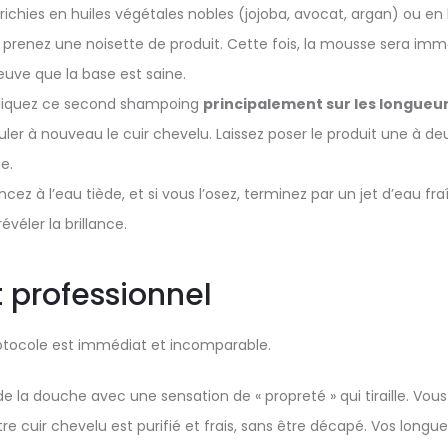
richies en huiles végétales nobles (jojoba, avocat, argan) ou en 
prenez une noisette de produit. Cette fois, la mousse sera immé
uve que la base est saine.
iquez ce second shampoing
principalement sur les longueur
muler à nouveau le cuir chevelu. Laissez poser le produit une à
e.
ncez à l’eau tiède, et si vous l’osez, terminez par un jet d’eau f
révéler la brillance.
t professionnel
rotocole est immédiat et incomparable.
e la douche avec une sensation de « propreté » qui tiraille. Vou
otre cuir chevelu est purifié et frais, sans être décapé. Vos long