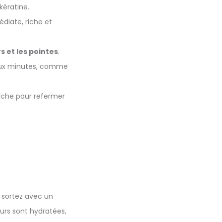
kératine.
diate, riche et
s et les pointes
.
 deux minutes, comme
raîche pour refermer
s sortez avec un
ueurs sont hydratées,