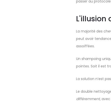
passer au protocole
L'illusio
La majorité des chev
peut avoir tendance 
assoiffées.
Un shampoing unique 
pointes. Soit il est t
La solution n’est pa
Le double nettoyag
différemment
, avec