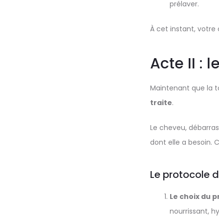
prélaver.
À cet instant, votre c
Acte II : 
Maintenant que la to
traite
.
Le cheveu, débarrass
dont elle a besoin. 
Le protocole d
Le choix du p
nourrissant, 