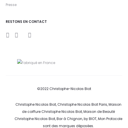
Presse
RESTONS EN CONTACT
I
Y
F
n
o
a
s
u
c
t
t
e
a
u
b
g
b
o
r
e
o
a
k
m
©2022 Christophe-Nicolas Biot
Christophe Nicolas Biot, Christophe Nicolas Biot Paris, Maison
de coiffure Christophe Nicolas Biot, Maison de Beauté
Christophe Nicolas Biot, Bar à Chignon, by BIOT, Mon Protocole
sont des marques déposées.