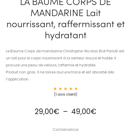
LA BAUME CORPS DE
MANDARINE Lait
nourrissant, raffermissant et
hydratant
Le Baume Corps de mandarine Christophe-Nicolas Biot Paris© est
un lait pour le corps nourrissant à la senteur douce et fruitée. Il
procure une peau de velours, raffermie et hydratée.
Produit non gras. Il ne laisse aucune trace et est absorbé dès
l’application.
1
Noté
(
1
avis client)
5.00
sur 5
basé
sur
notatio
29,00
€
–
49,00
€
n
client
Contenance