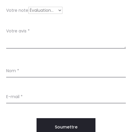
S
Votre note
A
V
Votre avis
*
O
N
L
I
Nom
*
Q
U
I
E-mail
*
D
E
N