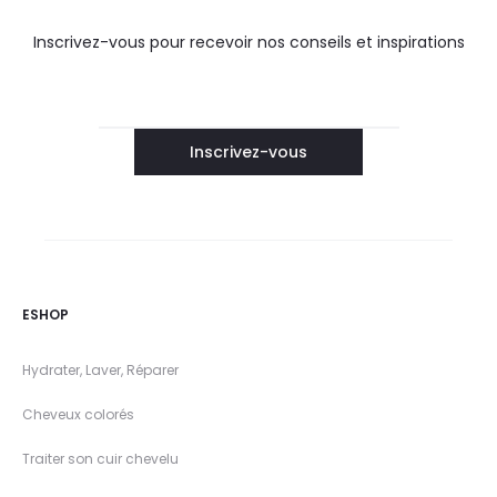
e
p
Inscrivez-vous pour recevoir nos conseils et inspirations
u
r
i
f
i
a
n
ESHOP
t
Hydrater, Laver, Réparer
e
Cheveux colorés
Traiter son cuir chevelu