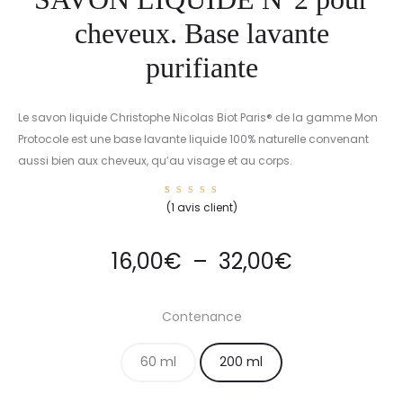
cheveux. Base lavante
purifiante
Le savon liquide Christophe Nicolas Biot Paris® de la gamme Mon
Protocole est une base lavante liquide 100% naturelle convenant
aussi bien aux cheveux, qu’au visage et au corps.
1
Noté
(
1
avis client)
5.00
sur 5
basé
sur
notatio
16,00
€
–
32,00
€
n
client
Contenance
60 ml
200 ml