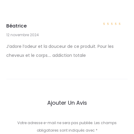
Béatrice
Note
5
sur 5
12 novembre 2024
1
J’adore l’odeur et la douceur de ce produit. Pour les
a
cheveux et le corps…. addiction totale
v
i
s
p
Ajouter Un Avis
o
u
Votre adresse e-mail ne sera pas publiée.
Les champs
r
obligatoires sont indiqués avec
*