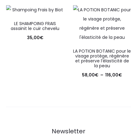
x
.
LE SHAMPOING FRAIS
B
assainit le cuir chevelu
a
35,00
€
s
LA POTION BOTANIC pour le
visage protège, régénère
e
et préserve l’élasticité de
la peau
l
58,00
€
–
116,00
€
a
v
a
n
t
Newsletter