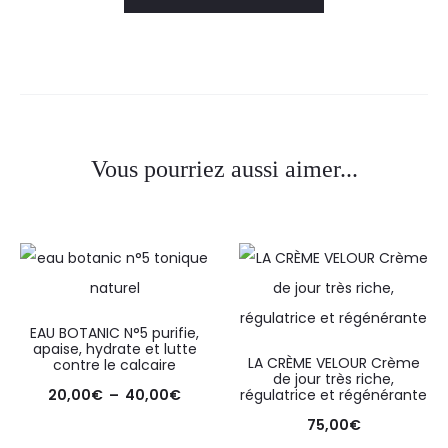
°
2
p
o
Vous pourriez aussi aimer...
u
r
c
h
e
EAU BOTANIC N°5 purifie,
v
apaise, hydrate et lutte
LA CRÈME VELOUR Crème
contre le calcaire
de jour très riche,
e
20,00
€
–
40,00
€
régulatrice et régénérante
u
75,00
€