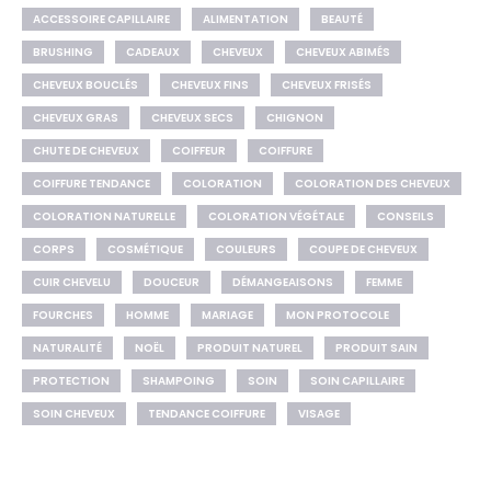
ACCESSOIRE CAPILLAIRE
ALIMENTATION
BEAUTÉ
BRUSHING
CADEAUX
CHEVEUX
CHEVEUX ABIMÉS
CHEVEUX BOUCLÉS
CHEVEUX FINS
CHEVEUX FRISÉS
CHEVEUX GRAS
CHEVEUX SECS
CHIGNON
CHUTE DE CHEVEUX
COIFFEUR
COIFFURE
COIFFURE TENDANCE
COLORATION
COLORATION DES CHEVEUX
COLORATION NATURELLE
COLORATION VÉGÉTALE
CONSEILS
CORPS
COSMÉTIQUE
COULEURS
COUPE DE CHEVEUX
CUIR CHEVELU
DOUCEUR
DÉMANGEAISONS
FEMME
FOURCHES
HOMME
MARIAGE
MON PROTOCOLE
NATURALITÉ
NOËL
PRODUIT NATUREL
PRODUIT SAIN
PROTECTION
SHAMPOING
SOIN
SOIN CAPILLAIRE
SOIN CHEVEUX
TENDANCE COIFFURE
VISAGE