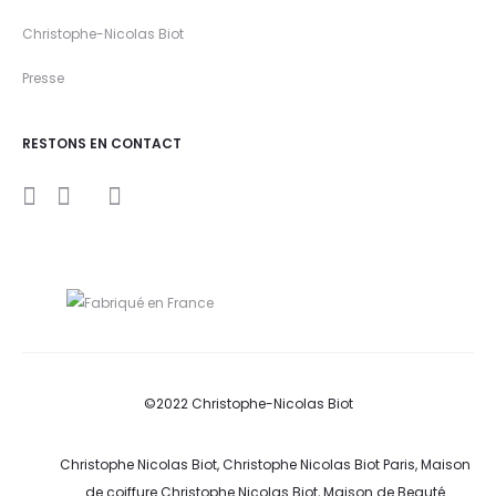
Christophe-Nicolas Biot
Presse
RESTONS EN CONTACT
I
Y
F
n
o
a
s
u
c
t
t
e
a
u
b
g
b
o
r
e
o
a
k
m
©2022 Christophe-Nicolas Biot
Christophe Nicolas Biot, Christophe Nicolas Biot Paris, Maison
de coiffure Christophe Nicolas Biot, Maison de Beauté