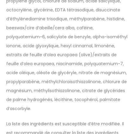
propylène glycol, chlorure de sodium, acide salicylique,
octocrylène, glycérine, EDTA tétrasodique, disuccinate
d’éthylènediamine trisodique, méthylparabène, histidine,
beeswax/cire d’abeille/cera alba, caféine,
polyquaternium-6, salicylate de benzyle, alpha-isométhyl
ionone, acide glyoxylique, hexyl cinnamal, limonène,
extraits de feuille d’olea europaea (olive)/extraits de
feuille d’olea europaea, niacinamide, polyquaternium-7,
acide oléique, oléate de glycéryle, nitrate de magnésium,
propylparabène, méthylchloroisothiazolinone, chlorure de
magnésium, méthylisothiazolinone, citrate de glycérides
de palme hydrogénés, lécithine, tocophérol, palmitate
d’ascorbyle.
La liste des ingrédients est susceptible d’être modifiée. Il
est recommandé de consulter la liste des ingrédients