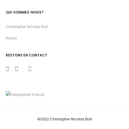
QUI SOMMES-NOUS?
Christophe-Nicolas Biot
Presse
RESTONS EN CONTACT
I
Y
F
n
o
a
s
u
c
t
t
e
a
u
b
g
b
o
r
e
o
a
k
m
©2022 Christophe-Nicolas Biot