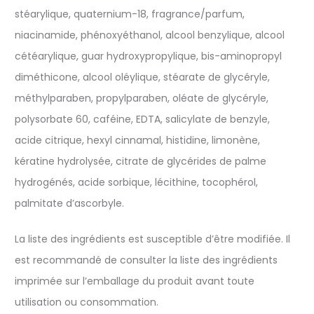
stéarylique, quaternium-18, fragrance/parfum,
niacinamide, phénoxyéthanol, alcool benzylique, alcool
cétéarylique, guar hydroxypropylique, bis-aminopropyl
diméthicone, alcool oléylique, stéarate de glycéryle,
méthylparaben, propylparaben, oléate de glycéryle,
polysorbate 60, caféine, EDTA, salicylate de benzyle,
acide citrique, hexyl cinnamal, histidine, limonène,
kératine hydrolysée, citrate de glycérides de palme
hydrogénés, acide sorbique, lécithine, tocophérol,
palmitate d’ascorbyle.
La liste des ingrédients est susceptible d’être modifiée. Il
est recommandé de consulter la liste des ingrédients
imprimée sur l’emballage du produit avant toute
utilisation ou consommation.