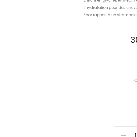
Enrichi en glycine, en Metal P
l’hydratation pour des cheveu
*par rapport à un shampoin
3
C