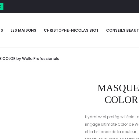
€
ES
LES MAISONS
CHRISTOPHE-NICOLAS BIOT
CONSEILS BEAUT
 COLOR by Wella Professionals
MASQUE
COLOR b
Hydratez et protégez l’écla
rinçage Ultimate Color de We
et la brillance de la couleur.