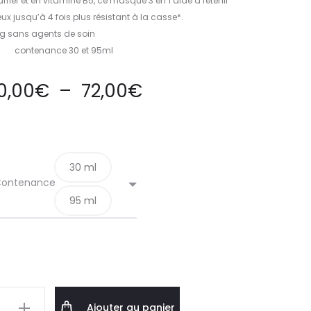
urfier et en vitamine B5, ce masque 3 en 1 aide à retenir
x jusqu’à 4 fois plus résistant à la casse*.
g sans agents de soin
contenance 30 et 95ml
0,00
€
–
72,00
€
30 ml
ontenance
95 ml
Ajouter au panier