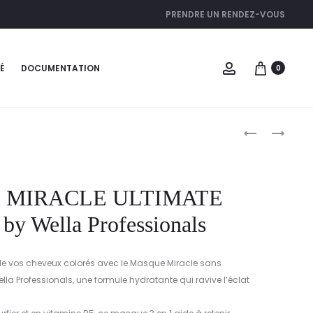
PRENDRE UN RENDEZ-VOUS
É
DOCUMENTATION
0
 MIRACLE ULTIMATE
y Wella Professionals
t de vos cheveux colorés avec le Masque Miracle sans
lla Professionals, une formule hydratante qui ravive l’éclat