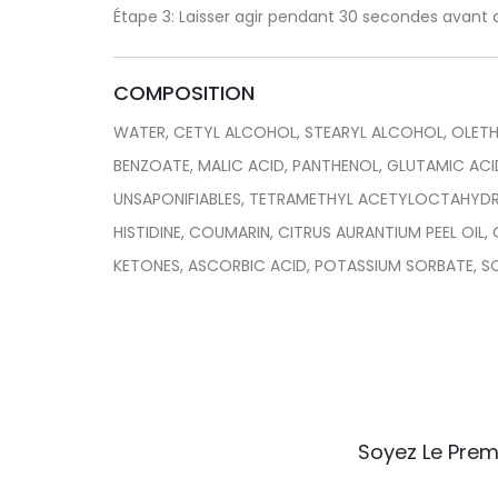
Étape 3: Laisser agir pendant 30 secondes avant 
COMPOSITION
WATER, CETYL ALCOHOL, STEARYL ALCOHOL, OLET
BENZOATE, MALIC ACID, PANTHENOL, GLUTAMIC ACID
UNSAPONIFIABLES, TETRAMETHYL ACETYLOCTAHYDRON
HISTIDINE, COUMARIN, CITRUS AURANTIUM PEEL OIL
KETONES, ASCORBIC ACID, POTASSIUM SORBATE, SO
A
Soyez Le Prem
v