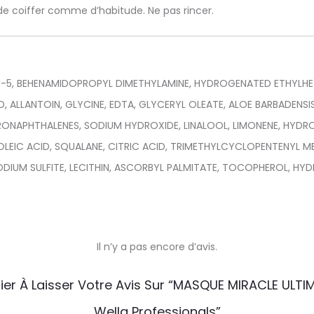
de coiffer comme d’habitude. Ne pas rincer.
H-5, BEHENAMIDOPROPYL DIMETHYLAMINE, HYDROGENATED ETHYLHE
, ALLANTOIN, GLYCINE, EDTA, GLYCERYL OLEATE, ALOE BARBADENSI
APHTHALENES, SODIUM HYDROXIDE, LINALOOL, LIMONENE, HYDROXY
, OLEIC ACID, SQUALANE, CITRIC ACID, TRIMETHYLCYCLOPENTENYL M
DIUM SULFITE, LECITHIN, ASCORBYL PALMITATE, TOCOPHEROL, HY
Il n’y a pas encore d’avis.
ier À Laisser Votre Avis Sur “MASQUE MIRACLE ULT
Wella Professionals”