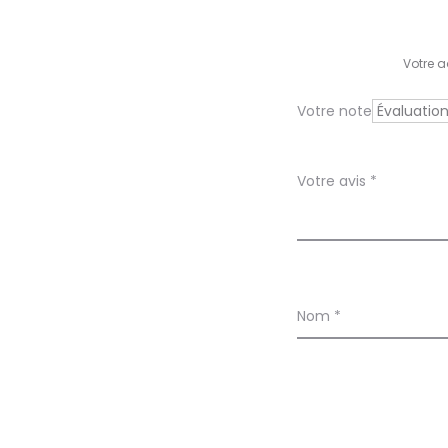
i
s
Votre a
Votre note
Votre avis
*
Nom
*