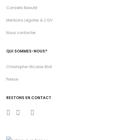
Conseils Beauté
Mentions Légales & CGV
Nous contacter
QUI SOMMES-NOUS?
Christophe-Nicolas Biot
Presse
RESTONS EN CONTACT
I
Y
F
n
o
a
s
u
c
t
t
e