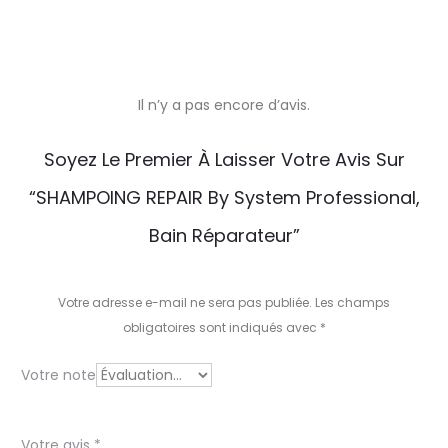
Il n’y a pas encore d’avis.
A
Soyez Le Premier À Laisser Votre Avis Sur
v
“SHAMPOING REPAIR By System Professional,
i
Bain Réparateur”
s
Votre adresse e-mail ne sera pas publiée.
Les champs
obligatoires sont indiqués avec
*
Votre note
Votre avis
*