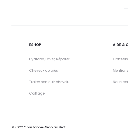
ESHOP
AIDE & 
Hydrater, Laver, Réparer
Conseils
Cheveux colorés
Mention
Traiter son cuir chevelu
Nous co
Coiffage
©2022 Christophe-Nicolas Biot