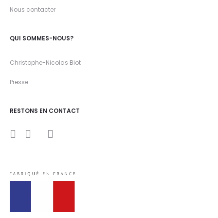
Nous contacter
QUI SOMMES-NOUS?
Christophe-Nicolas Biot
Presse
RESTONS EN CONTACT
I
Y
F
n
o
a
s
u
c
t
t
e
a
u
b
g
b
o
r
e
o
a
k