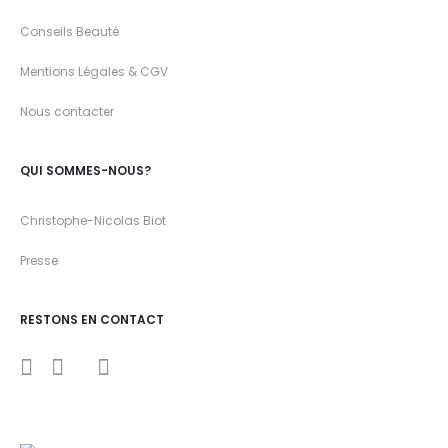
Conseils Beauté
Mentions Légales & CGV
Nous contacter
QUI SOMMES-NOUS?
Christophe-Nicolas Biot
Presse
RESTONS EN CONTACT
I
Y
F
n
o
a
s
u
c
t
t
e