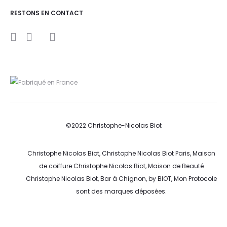
RESTONS EN CONTACT
I
Y
F
n
o
a
s
u
c
t
t
e
a
u
b
g
b
o
r
e
o
a
k
m
©2022 Christophe-Nicolas Biot
Christophe Nicolas Biot, Christophe Nicolas Biot Paris, Maison
de coiffure Christophe Nicolas Biot, Maison de Beauté
Christophe Nicolas Biot, Bar à Chignon, by BIOT, Mon Protocole
sont des marques déposées.