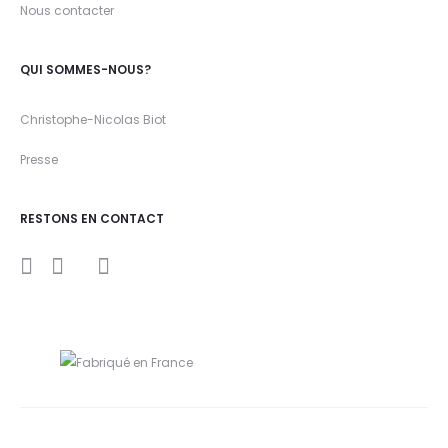
Nous contacter
QUI SOMMES-NOUS?
Christophe-Nicolas Biot
Presse
RESTONS EN CONTACT
I
Y
F
n
o
a
s
u
c
t
t
e
a
u
b
g
b
o
r
e
o
a
k
m