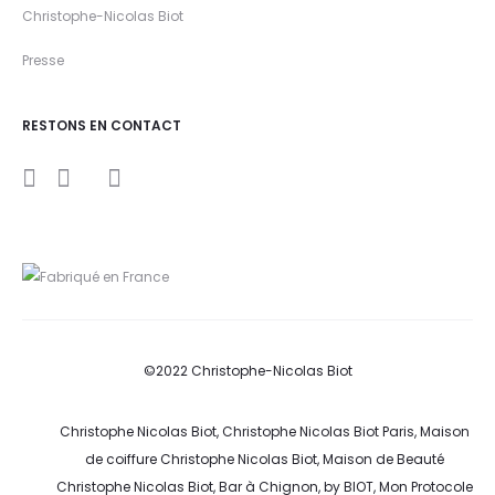
Christophe-Nicolas Biot
Presse
RESTONS EN CONTACT
I
Y
F
n
o
a
s
u
c
t
t
e
a
u
b
g
b
o
r
e
o
a
k
m
©2022 Christophe-Nicolas Biot
Christophe Nicolas Biot, Christophe Nicolas Biot Paris, Maison
de coiffure Christophe Nicolas Biot, Maison de Beauté
Christophe Nicolas Biot, Bar à Chignon, by BIOT, Mon Protocole