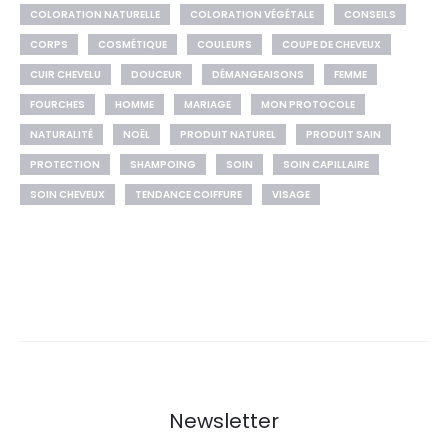
COLORATION NATURELLE
COLORATION VÉGÉTALE
CONSEILS
CORPS
COSMÉTIQUE
COULEURS
COUPE DE CHEVEUX
CUIR CHEVELU
DOUCEUR
DÉMANGEAISONS
FEMME
FOURCHES
HOMME
MARIAGE
MON PROTOCOLE
NATURALITÉ
NOËL
PRODUIT NATUREL
PRODUIT SAIN
PROTECTION
SHAMPOING
SOIN
SOIN CAPILLAIRE
SOIN CHEVEUX
TENDANCE COIFFURE
VISAGE
Newsletter