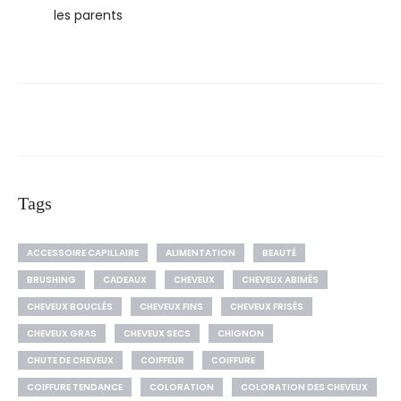
les parents
Tags
ACCESSOIRE CAPILLAIRE
ALIMENTATION
BEAUTÉ
BRUSHING
CADEAUX
CHEVEUX
CHEVEUX ABIMÉS
CHEVEUX BOUCLÉS
CHEVEUX FINS
CHEVEUX FRISÉS
CHEVEUX GRAS
CHEVEUX SECS
CHIGNON
CHUTE DE CHEVEUX
COIFFEUR
COIFFURE
COIFFURE TENDANCE
COLORATION
COLORATION DES CHEVEUX