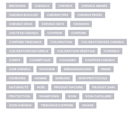
BRUSHING
CADEAUX
CHEVEUX
CHEVEUX ABIMÉS
CHEVEUX BOUCLÉS
CHEVEUX FINS
CHEVEUX FRISÉS
CHEVEUX GRAS
CHEVEUX SECS
CHIGNON
CHUTE DE CHEVEUX
COIFFEUR
COIFFURE
COIFFURE TENDANCE
COLORATION
COLORATION DES CHEVEUX
COLORATION NATURELLE
COLORATION VÉGÉTALE
CONSEILS
CORPS
COSMÉTIQUE
COULEURS
COUPE DE CHEVEUX
CUIR CHEVELU
DOUCEUR
DÉMANGEAISONS
FEMME
FOURCHES
HOMME
MARIAGE
MON PROTOCOLE
NATURALITÉ
NOËL
PRODUIT NATUREL
PRODUIT SAIN
PROTECTION
SHAMPOING
SOIN
SOIN CAPILLAIRE
SOIN CHEVEUX
TENDANCE COIFFURE
VISAGE