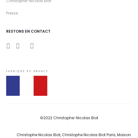
Christophe-Nicolas Biot
Presse
RESTONS EN CONTACT
I
Y
F
n
o
a
s
u
c
t
t
e
a
u
b
g
b
o
r
e
o
a
k
m
©2022 Christophe-Nicolas Biot
Christophe Nicolas Biot, Christophe Nicolas Biot Paris, Maison