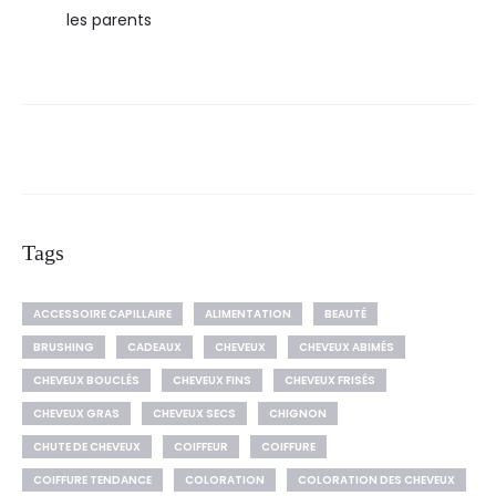
les parents
Tags
ACCESSOIRE CAPILLAIRE
ALIMENTATION
BEAUTÉ
BRUSHING
CADEAUX
CHEVEUX
CHEVEUX ABIMÉS
CHEVEUX BOUCLÉS
CHEVEUX FINS
CHEVEUX FRISÉS
CHEVEUX GRAS
CHEVEUX SECS
CHIGNON
CHUTE DE CHEVEUX
COIFFEUR
COIFFURE
COIFFURE TENDANCE
COLORATION
COLORATION DES CHEVEUX