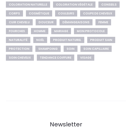
COLORATION NATURELLE
COLORATION VÉGÉTALE
CONSEILS
CORPS
COSMÉTIQUE
COULEURS
COUPE DE CHEVEUX
CUIR CHEVELU
DOUCEUR
DÉMANGEAISONS
FEMME
FOURCHES
HOMME
MARIAGE
MON PROTOCOLE
NATURALITÉ
NOËL
PRODUIT NATUREL
PRODUIT SAIN
PROTECTION
SHAMPOING
SOIN
SOIN CAPILLAIRE
SOIN CHEVEUX
TENDANCE COIFFURE
VISAGE
Newsletter