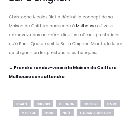
Christophe Nicolas Biot a décliné le concept de sa
Maison de Coiffure parisienne à
Mulhouse
où vous
retrouvez dans un même lieu les mêmes prestations
qu’à Paris. Que ce soit le Bar à Chignon Minute, la leçon
de chignon ou les prestations esthétiques.
→ Prendre rendez-vous à la Maison de Coiffure
Mulhouse sans attendre
BEAUTÉ
CHEVEUX
CHIGNON
COIFFURE
FEMME
MARIAGE
MODE
NOËL
TENDANCE COIFFURE