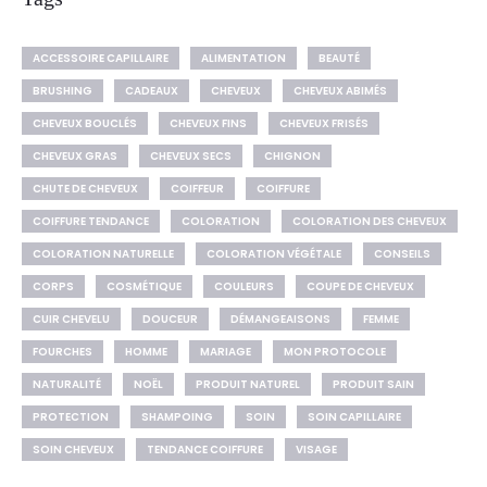
ACCESSOIRE CAPILLAIRE
ALIMENTATION
BEAUTÉ
BRUSHING
CADEAUX
CHEVEUX
CHEVEUX ABIMÉS
CHEVEUX BOUCLÉS
CHEVEUX FINS
CHEVEUX FRISÉS
CHEVEUX GRAS
CHEVEUX SECS
CHIGNON
CHUTE DE CHEVEUX
COIFFEUR
COIFFURE
COIFFURE TENDANCE
COLORATION
COLORATION DES CHEVEUX
COLORATION NATURELLE
COLORATION VÉGÉTALE
CONSEILS
CORPS
COSMÉTIQUE
COULEURS
COUPE DE CHEVEUX
CUIR CHEVELU
DOUCEUR
DÉMANGEAISONS
FEMME
FOURCHES
HOMME
MARIAGE
MON PROTOCOLE
NATURALITÉ
NOËL
PRODUIT NATUREL
PRODUIT SAIN
PROTECTION
SHAMPOING
SOIN
SOIN CAPILLAIRE
SOIN CHEVEUX
TENDANCE COIFFURE
VISAGE