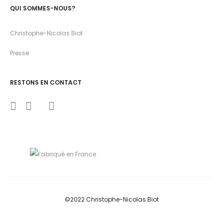
QUI SOMMES-NOUS?
Christophe-Nicolas Biot
Presse
RESTONS EN CONTACT
I
Y
F
n
o
a
s
u
c
t
t
e
a
u
b
g
b
o
r
e
o
a
k
m
©2022 Christophe-Nicolas Biot