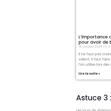
L’importance d
pour avoir de
18 octobre 2024
2 
Il ne faut pas croi
valent. Il faut fair
l’on utilise lors d
Lire la suite »
Astuce 3 
Les jours de shampoi