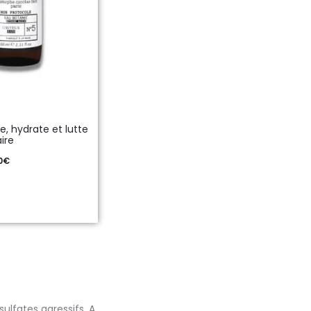
e, hydrate et lutte
ire
0
€
sulfates agressifs. A