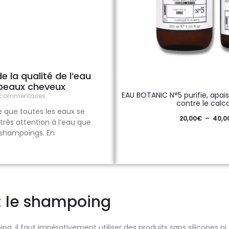
e la qualité de l’eau
 beaux cheveux
EAU BOTANIC N°5 purifie, apais
commentaires
contre le calca
re que toutes les eaux se
20,00
€
–
40,0
e très attention à l’eau que
es shampoings. En
: le shampoing
ng, il faut impérativement utiliser des produits sans silicones ni 