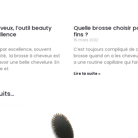
eux, l’outil beauty
Quelle brosse choisir p
llence
fins ?
15 mars 2022
l par excellence, souvent
C’est toujours compliqué de c
té, la brosse à cheveux est
brosse quand on a les cheveux f
voir une belle chevelure. En
a une routine capillaire qui fai
e et
Lire la suite »
ts...