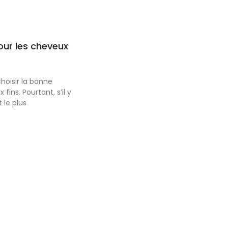
our les cheveux
hoisir la bonne
ins. Pourtant, s’il y
t le plus