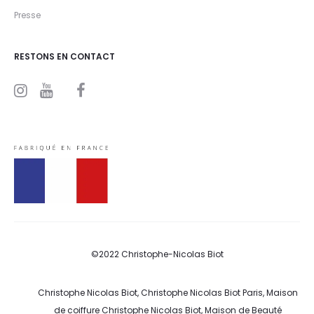
Presse
RESTONS EN CONTACT
I
Y
F
n
o
a
s
u
c
t
t
e
a
u
b
g
b
o
r
e
o
a
k
m
©2022 Christophe-Nicolas Biot
Christophe Nicolas Biot, Christophe Nicolas Biot Paris, Maison
de coiffure Christophe Nicolas Biot, Maison de Beauté