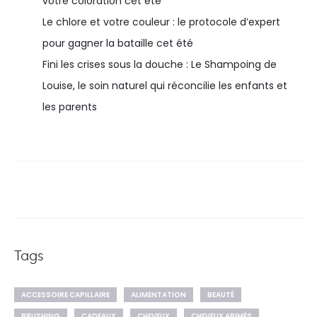
votre coloration cet été
Le chlore et votre couleur : le protocole d’expert
pour gagner la bataille cet été
Fini les crises sous la douche : Le Shampoing de
Louise, le soin naturel qui réconcilie les enfants et
les parents
Tags
ACCESSOIRE CAPILLAIRE
ALIMENTATION
BEAUTÉ
BRUSHING
CADEAUX
CHEVEUX
CHEVEUX ABIMÉS