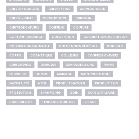
CHEVEUX BOUCLÉS
CHEVEUX FINS
CHEVEUX FRISÉS
CHEVEUX GRAS
CHEVEUX SECS
CHIGNON
CHUTE DE CHEVEUX
COIFFEUR
COIFFURE
COIFFURE TENDANCE
COLORATION
COLORATION DES CHEVEUX
COLORATION NATURELLE
COLORATION VÉGÉTALE
CONSEILS
CORPS
COSMÉTIQUE
COULEURS
COUPE DE CHEVEUX
CUIR CHEVELU
DOUCEUR
DÉMANGEAISONS
FEMME
FOURCHES
HOMME
MARIAGE
MON PROTOCOLE
NATURALITÉ
NOËL
PRODUIT NATUREL
PRODUIT SAIN
PROTECTION
SHAMPOING
SOIN
SOIN CAPILLAIRE
SOIN CHEVEUX
TENDANCE COIFFURE
VISAGE