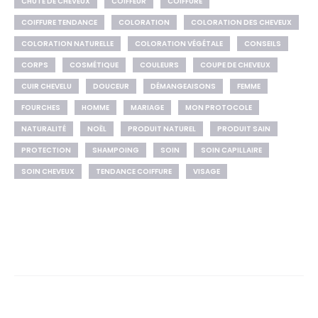
CHUTE DE CHEVEUX
COIFFEUR
COIFFURE
COIFFURE TENDANCE
COLORATION
COLORATION DES CHEVEUX
COLORATION NATURELLE
COLORATION VÉGÉTALE
CONSEILS
CORPS
COSMÉTIQUE
COULEURS
COUPE DE CHEVEUX
CUIR CHEVELU
DOUCEUR
DÉMANGEAISONS
FEMME
FOURCHES
HOMME
MARIAGE
MON PROTOCOLE
NATURALITÉ
NOËL
PRODUIT NATUREL
PRODUIT SAIN
PROTECTION
SHAMPOING
SOIN
SOIN CAPILLAIRE
SOIN CHEVEUX
TENDANCE COIFFURE
VISAGE