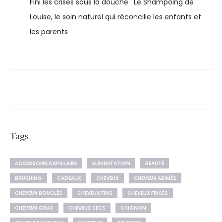
Fini les crises sous la douche : Le Shampoing de
Louise, le soin naturel qui réconcilie les enfants et
les parents
Tags
ACCESSOIRE CAPILLAIRE
ALIMENTATION
BEAUTÉ
BRUSHING
CADEAUX
CHEVEUX
CHEVEUX ABIMÉS
CHEVEUX BOUCLÉS
CHEVEUX FINS
CHEVEUX FRISÉS
CHEVEUX GRAS
CHEVEUX SECS
CHIGNON