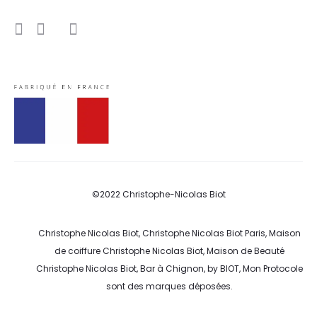
I
Y
F
n
o
a
s
u
c
t
t
e
a
u
b
g
b
o
r
e
o
a
k
m
©2022 Christophe-Nicolas Biot
Christophe Nicolas Biot, Christophe Nicolas Biot Paris, Maison
de coiffure Christophe Nicolas Biot, Maison de Beauté
Christophe Nicolas Biot, Bar à Chignon, by BIOT, Mon Protocole
sont des marques déposées.