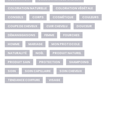
COLORATION NATURELLE
COLORATION VÉGÉTALE
CONSEILS
CORPS
COSMÉTIQUE
COULEURS
COUPE DE CHEVEUX
CUIR CHEVELU
DOUCEUR
DÉMANGEAISONS
FEMME
FOURCHES
HOMME
MARIAGE
MON PROTOCOLE
NATURALITÉ
NOËL
PRODUIT NATUREL
PRODUIT SAIN
PROTECTION
SHAMPOING
SOIN
SOIN CAPILLAIRE
SOIN CHEVEUX
TENDANCE COIFFURE
VISAGE