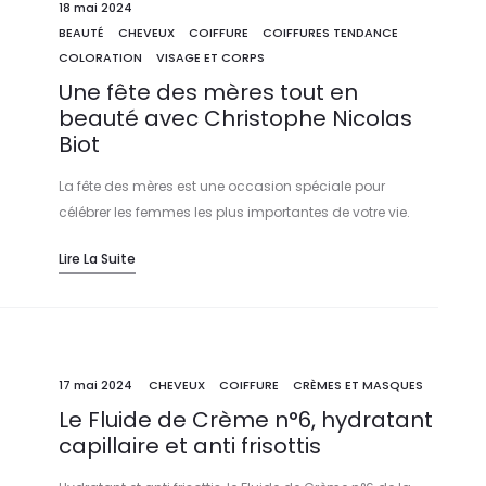
18 mai 2024
BEAUTÉ
CHEVEUX
COIFFURE
COIFFURES TENDANCE
COLORATION
VISAGE ET CORPS
Une fête des mères tout en
beauté avec Christophe Nicolas
Biot
La fête des mères est une occasion spéciale pour
célébrer les femmes les plus importantes de votre vie.
Alors pourquoi ne pas offrir à votre mère une journée de
Lire La Suite
beauté bien méritée pour cette occasion spéciale ? Les
Maisons de Coiffure Christophe Nicolas Biot et les lignes
de cosmétiques Christophe Nicolas Biot Paris vous
proposent des idées cadeaux de beauté et de soins pour
votre maman en ce jour si spécial.
17 mai 2024
CHEVEUX
COIFFURE
CRÈMES ET MASQUES
Le Fluide de Crème n°6, hydratant
capillaire et anti frisottis