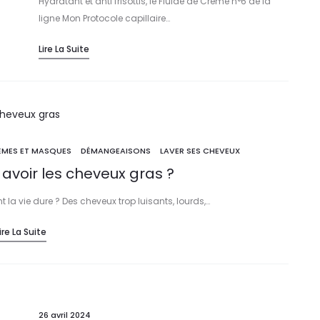
Hydratant et anti frisottis, le Fluide de Crème n°6 de la
ligne Mon Protocole capillaire…
Lire La Suite
ÈMES ET MASQUES
DÉMANGEAISONS
LAVER SES CHEVEUX
voir les cheveux gras ?
a vie dure ? Des cheveux trop luisants, lourds,…
ire La Suite
26 avril 2024