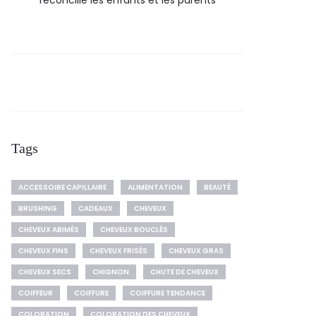
réconcilie les enfants et les parents
Tags
ACCESSOIRE CAPILLAIRE
ALIMENTATION
BEAUTÉ
BRUSHING
CADEAUX
CHEVEUX
CHEVEUX ABIMÉS
CHEVEUX BOUCLÉS
CHEVEUX FINS
CHEVEUX FRISÉS
CHEVEUX GRAS
CHEVEUX SECS
CHIGNON
CHUTE DE CHEVEUX
COIFFEUR
COIFFURE
COIFFURE TENDANCE
COLORATION
COLORATION DES CHEVEUX