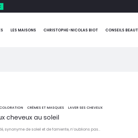
€
ES
LES MAISONS
CHRISTOPHE-NICOLAS BIOT
CONSEILS BEAUT
COLORATION
CRÈMES ET MASQUES
LAVER SES CHEVEUX
x cheveux au soleil
é, synonyme de soleil et de farniente, n’oublions pas…