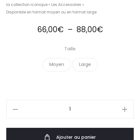
la collection iconique « Les Accessoires ».
Disponible en format moyen ou en format large
66,00
€
–
88,00
€
Taille
Moyen
Large
Ajouter au panier