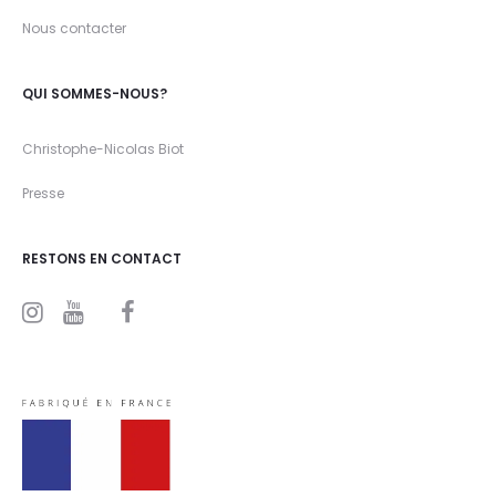
Nous contacter
QUI SOMMES-NOUS?
Christophe-Nicolas Biot
Presse
RESTONS EN CONTACT
I
Y
F
n
o
a
s
u
c
t
t
e
a
u
b
g
b
o
r
e
o
a
k