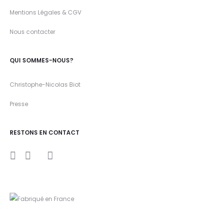
Mentions Légales & CGV
Nous contacter
QUI SOMMES-NOUS?
Christophe-Nicolas Biot
Presse
RESTONS EN CONTACT
I
Y
F
n
o
a
s
u
c
t
t
e
a
u
b
g
b
o