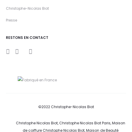
Christophe-Nicolas Biot
Presse
RESTONS EN CONTACT
I
Y
F
n
o
a
s
u
c
t
t
e
a
u
b
g
b
o
r
e
o
a
k
m
©2022 Christophe-Nicolas Biot
Christophe Nicolas Biot, Christophe Nicolas Biot Paris, Maison
de coiffure Christophe Nicolas Biot, Maison de Beauté