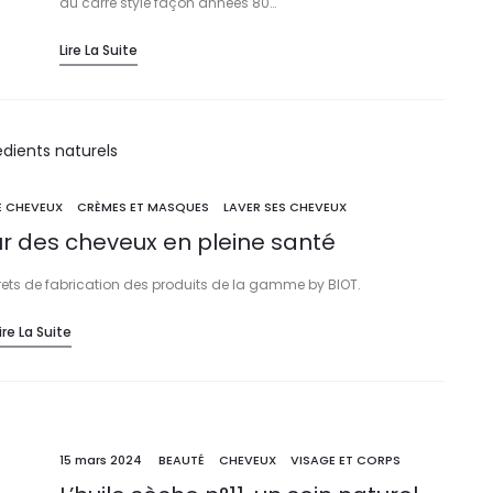
du carré stylé façon années 80…
Lire La Suite
E CHEVEUX
CRÈMES ET MASQUES
LAVER SES CHEVEUX
ur des cheveux en pleine santé
crets de fabrication des produits de la gamme by BIOT.
ire La Suite
15 mars 2024
BEAUTÉ
CHEVEUX
VISAGE ET CORPS