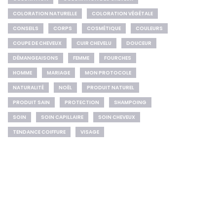
COLORATION NATURELLE
COLORATION VÉGÉTALE
CONSEILS
CORPS
COSMÉTIQUE
COULEURS
COUPE DE CHEVEUX
CUIR CHEVELU
DOUCEUR
DÉMANGEAISONS
FEMME
FOURCHES
HOMME
MARIAGE
MON PROTOCOLE
NATURALITÉ
NOËL
PRODUIT NATUREL
PRODUIT SAIN
PROTECTION
SHAMPOING
SOIN
SOIN CAPILLAIRE
SOIN CHEVEUX
TENDANCE COIFFURE
VISAGE