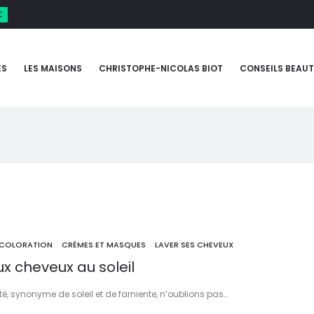
€
ES
LES MAISONS
CHRISTOPHE-NICOLAS BIOT
CONSEILS BEAUT
COLORATION
CRÈMES ET MASQUES
LAVER SES CHEVEUX
x cheveux au soleil
é, synonyme de soleil et de farniente, n’oublions pas…