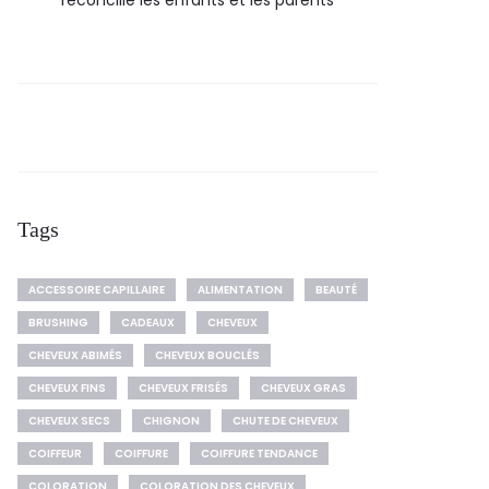
réconcilie les enfants et les parents
Tags
ACCESSOIRE CAPILLAIRE
ALIMENTATION
BEAUTÉ
BRUSHING
CADEAUX
CHEVEUX
CHEVEUX ABIMÉS
CHEVEUX BOUCLÉS
CHEVEUX FINS
CHEVEUX FRISÉS
CHEVEUX GRAS
CHEVEUX SECS
CHIGNON
CHUTE DE CHEVEUX
COIFFEUR
COIFFURE
COIFFURE TENDANCE
COLORATION
COLORATION DES CHEVEUX