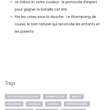
Le chlore et votre couleur : le protocole d’expert
pour gagner la bataille cet été
Fini les crises sous la douche : Le Shampoing de
Louise, le soin naturel qui réconcilie les enfants et
les parents
Tags
ACCESSOIRE CAPILLAIRE
ALIMENTATION
BEAUTÉ
BRUSHING
CADEAUX
CHEVEUX
CHEVEUX ABIMÉS