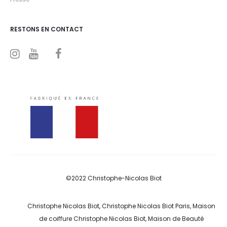
RESTONS EN CONTACT
I
Y
F
n
o
a
s
u
c
t
t
e
a
u
b
g
b
o
r
e
o
a
k
m
©2022 Christophe-Nicolas Biot
Christophe Nicolas Biot, Christophe Nicolas Biot Paris, Maison
de coiffure Christophe Nicolas Biot, Maison de Beauté