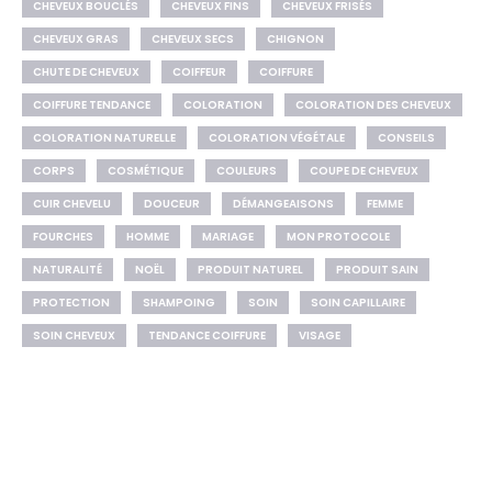
CHEVEUX BOUCLÉS
CHEVEUX FINS
CHEVEUX FRISÉS
CHEVEUX GRAS
CHEVEUX SECS
CHIGNON
CHUTE DE CHEVEUX
COIFFEUR
COIFFURE
COIFFURE TENDANCE
COLORATION
COLORATION DES CHEVEUX
COLORATION NATURELLE
COLORATION VÉGÉTALE
CONSEILS
CORPS
COSMÉTIQUE
COULEURS
COUPE DE CHEVEUX
CUIR CHEVELU
DOUCEUR
DÉMANGEAISONS
FEMME
FOURCHES
HOMME
MARIAGE
MON PROTOCOLE
NATURALITÉ
NOËL
PRODUIT NATUREL
PRODUIT SAIN
PROTECTION
SHAMPOING
SOIN
SOIN CAPILLAIRE
SOIN CHEVEUX
TENDANCE COIFFURE
VISAGE