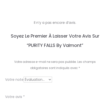
Il n’y a pas encore d’avis.
A
Soyez Le Premier À Laisser Votre Avis Sur
v
“PURITY FALLS By Valmont”
i
s
Votre adresse e-mail ne sera pas publiée.
Les champs
obligatoires sont indiqués avec
*
Votre note
Votre avis
*