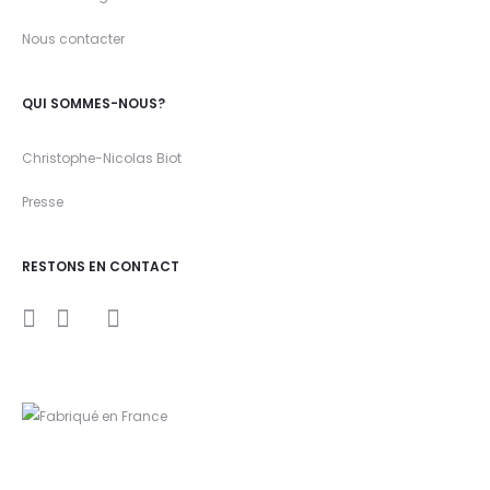
Nous contacter
QUI SOMMES-NOUS?
Christophe-Nicolas Biot
Presse
RESTONS EN CONTACT
I
Y
F
n
o
a
s
u
c
t
t
e
a
u
b
g
b
o
r
e
o
a
k