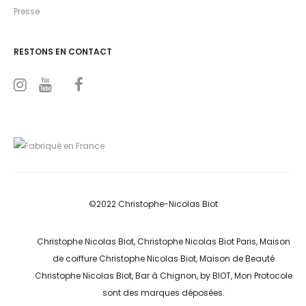
Presse
RESTONS EN CONTACT
I
Y
F
n
o
a
s
u
c
t
t
e
a
u
b
g
b
o
r
e
o
a
k
m
©2022 Christophe-Nicolas Biot
Christophe Nicolas Biot, Christophe Nicolas Biot Paris, Maison
de coiffure Christophe Nicolas Biot, Maison de Beauté
Christophe Nicolas Biot, Bar à Chignon, by BIOT, Mon Protocole
sont des marques déposées.