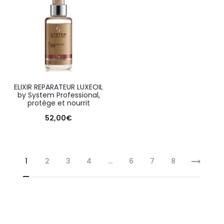
ELIXIR REPARATEUR LUXEOIL
by System Professional,
protège et nourrit
52,00
€
1
2
3
4
…
6
7
8