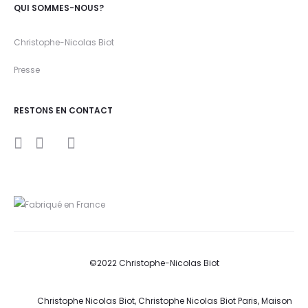
QUI SOMMES-NOUS?
Christophe-Nicolas Biot
Presse
RESTONS EN CONTACT
I
Y
F
n
o
a
s
u
c
t
t
e
a
u
b
g
b
o
r
e
o
a
k
m
©2022 Christophe-Nicolas Biot
Christophe Nicolas Biot, Christophe Nicolas Biot Paris, Maison