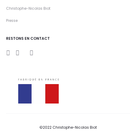
Christophe-Nicolas Biot
Presse
RESTONS EN CONTACT
I
Y
F
n
o
a
s
u
c
t
t
e
a
u
b
g
b
o
r
e
o
a
k
m
©2022 Christophe-Nicolas Biot