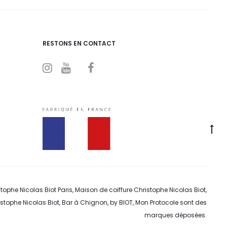
RESTONS EN CONTACT
I
Y
F
n
o
a
s
u
c
t
t
e
a
u
b
g
b
o
r
e
o
a
k
m
tophe Nicolas Biot Paris, Maison de coiffure Christophe Nicolas Biot,
tophe Nicolas Biot, Bar à Chignon, by BIOT, Mon Protocole sont des
marques déposées.