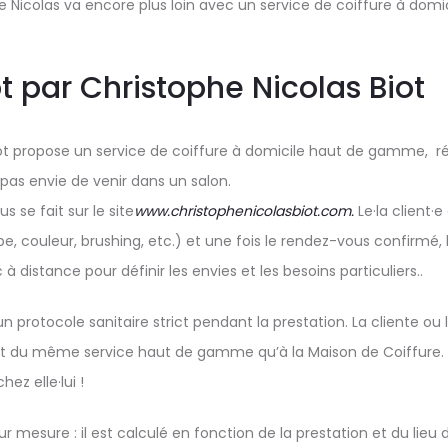
e Nicolas va encore plus loin avec un service de coiffure à domic
t par Christophe Nicolas Biot
iot propose un service de coiffure à domicile haut de gamme, r
 pas envie de venir dans un salon.
s se fait sur le site
www.christophenicolasbiot.com.
Le·la client·e
 couleur, brushing, etc.) et une fois le rendez-vous confirmé, 
à distance pour définir les envies et les besoins particuliers..
n protocole sanitaire strict pendant la prestation. La cliente ou 
 du même service haut de gamme qu’à la Maison de Coiffure. L
hez elle·lui !
sur mesure : il est calculé en fonction de la prestation et du lieu