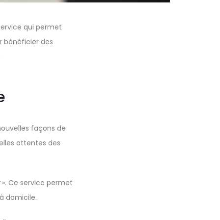
service qui permet
r bénéficier des
.
e
nouvelles façons de
velles attentes des
». Ce service permet
à domicile.