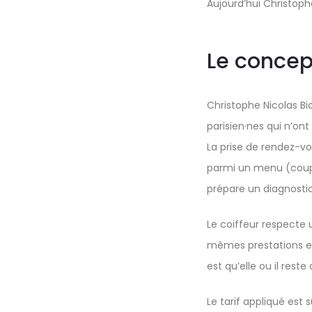
Aujourd’hui Christoph
Le concep
Christophe Nicolas B
parisien·nes qui n’ont
La prise de rendez-vou
parmi un menu (coupe,
prépare un diagnostic 
Le coiffeur respecte u
mêmes prestations et
est qu’elle ou il reste c
Le tarif appliqué est 