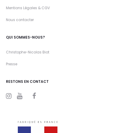
Mentions Légales & CGV
Nous contacter
QUI SOMMES-NOUS?
Christophe-Nicolas Biot
Presse
RESTONS EN CONTACT
I
Y
F
n
o
a
s
u
c
t
t
e
a
u
b
g
b
o