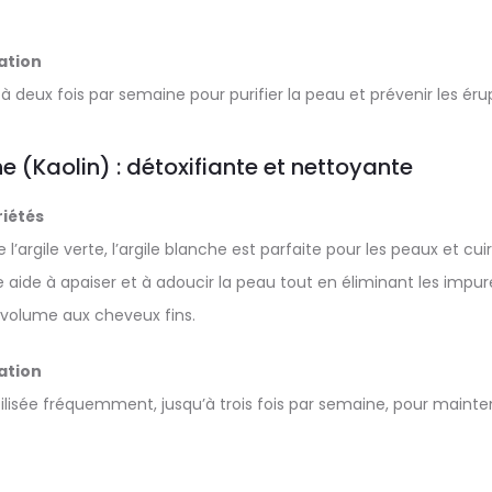
sation
e à deux fois par semaine pour purifier la peau et prévenir les ér
he (Kaolin) : détoxifiante et nettoyante
iétés
l’argile verte, l’argile blanche est parfaite pour les peaux et cu
le aide à apaiser et à adoucir la peau tout en éliminant les impu
 volume aux cheveux fins.
sation
utilisée fréquemment, jusqu’à trois fois par semaine, pour main