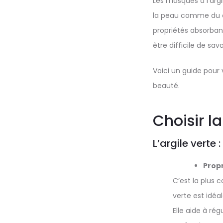
Les masques à l’argil
la peau comme du cu
propriétés absorbant
être difficile de sav
Voici un guide pour v
beauté.
Choisir l
L’argile verte 
Propr
C’est la plus 
verte est idéa
Elle aide à ré