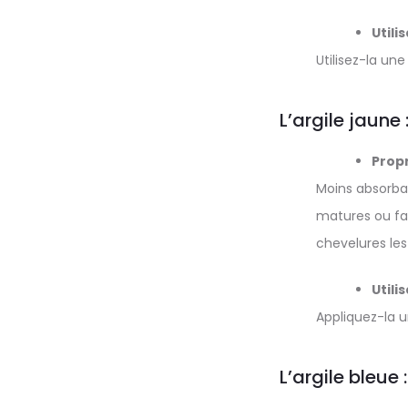
Utili
Utilisez-la un
L’argile jaune 
Propr
Moins absorban
matures ou fati
chevelures les
Utili
Appliquez-la u
L’argile bleue