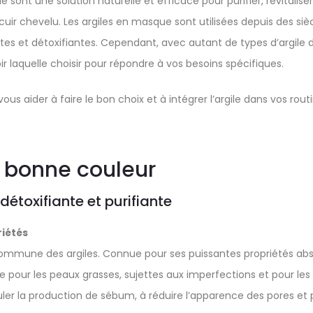
e sont une solution naturelle et efficace pour purifier, revitalise
ir chevelu. Les argiles en masque sont utilisées depuis des sièc
es et détoxifiantes. Cependant, avec autant de types d’argile di
oir laquelle choisir pour répondre à vos besoins spécifiques.
ous aider à faire le bon choix et à intégrer l’argile dans vos rout
a bonne couleur
: détoxifiante et purifiante
iétés
commune des argiles. Connue pour ses puissantes propriétés abso
le pour les peaux grasses, sujettes aux imperfections et pour les 
guler la production de sébum, à réduire l’apparence des pores et 