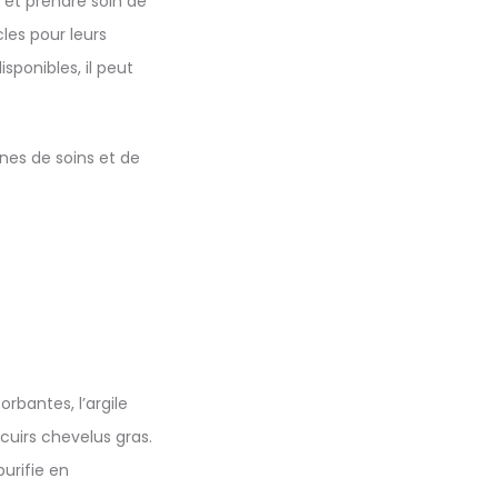
r et prendre soin de
les pour leurs
sponibles, il peut
ines de soins et de
rbantes, l’argile
cuirs chevelus gras.
purifie en