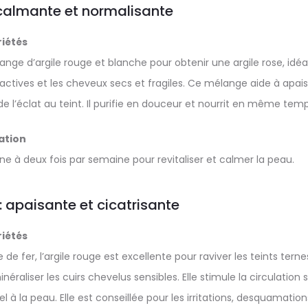
: calmante et normalisante
iétés
lange d’argile rouge et blanche pour obtenir une argile rose, idé
éactives et les cheveux secs et fragiles. Ce mélange aide à apaiser
e l’éclat au teint. Il purifie en douceur et nourrit en même temp
sation
ne à deux fois par semaine pour revitaliser et calmer la peau.
 : apaisante et cicatrisante
iétés
de fer, l’argile rouge est excellente pour raviver les teints terne
néraliser les cuirs chevelus sensibles. Elle stimule la circulatio
l à la peau. Elle est conseillée pour les irritations, desquamations