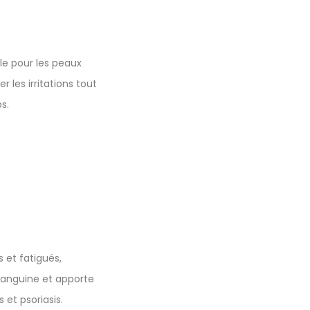
ale pour les peaux
 les irritations tout
s.
s et fatigués,
n sanguine et apporte
 et psoriasis.