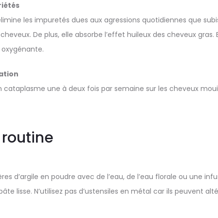
iétés
 élimine les impuretés dues aux agressions quotidiennes que subis
 cheveux. De plus, elle absorbe l’effet huileux des cheveux gras. 
oxygénante.
sation
n cataplasme une à deux fois par semaine sur les cheveux mouill
 routine
res d’argile en poudre avec de l’eau, de l’eau florale ou une inf
âte lisse. N’utilisez pas d’ustensiles en métal car ils peuvent alt