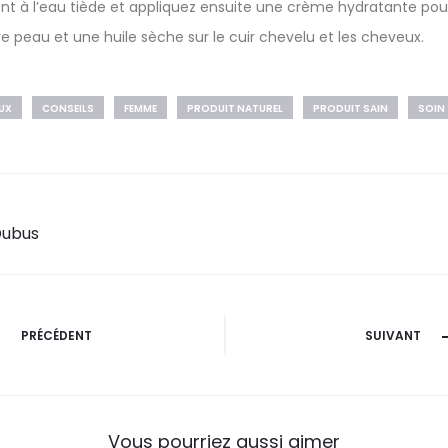
 à l’eau tiède et appliquez ensuite une crème hydratante pour
re peau et une huile sèche sur le cuir chevelu et les cheveux.
UX
CONSEILS
FEMME
PRODUIT NATUREL
PRODUIT SAIN
SOIN
Dubus
PRÉCÉDENT
SUIVANT
Vous pourriez aussi aimer