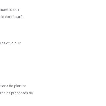
sent le cuir
Elle est réputée
és et le cuir
usions de plantes
érer les propriétés du