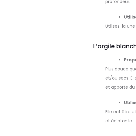
profondeur.
Utili
Utilisez-la un
L’argile blanc
Propr
Plus douce que 
et/ou secs. El
et apporte du
Utili
Elle eut être 
et éclatante.