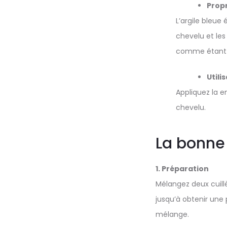
Propr
L’argile bleue
chevelu et les
comme étant 
Utili
Appliquez la e
chevelu.
La bonne
1. Préparation
Mélangez deux cuillè
jusqu’à obtenir une p
mélange.