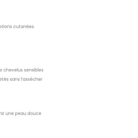
uptions cutanées.
irs chevelus sensibles
retés sans l’assécher
tenir une peau douce