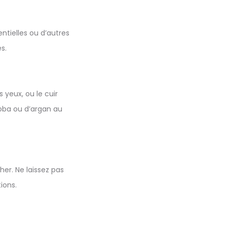
ntielles ou d’autres
s.
 yeux, ou le cuir
joba ou d’argan au
er. Ne laissez pas
ions.