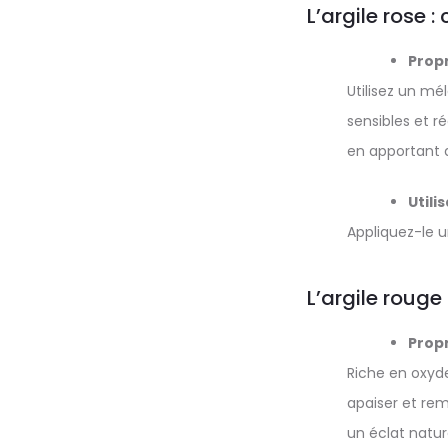
L’argile rose 
Propr
Utilisez un mé
sensibles et r
en apportant d
Utili
Appliquez-le u
L’argile rouge
Propr
Riche en oxyde 
apaiser et remi
un éclat nature