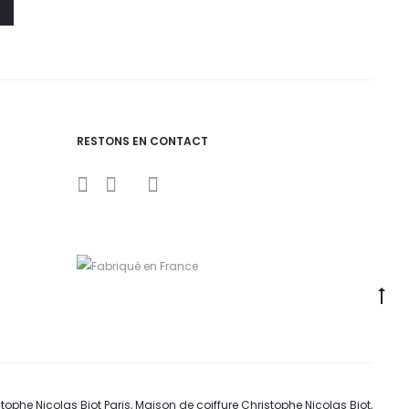
RESTONS EN CONTACT
I
Y
F
n
o
a
s
u
c
t
t
e
a
u
b
g
b
o
r
e
o
a
k
m
tophe Nicolas Biot Paris, Maison de coiffure Christophe Nicolas Biot,